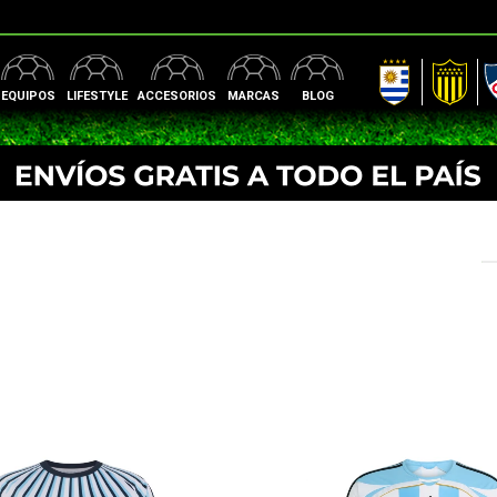
AUF
Peñarol
Nac
EQUIPOS
LIFESTYLE
ACCESORIOS
MARCAS
BLOG