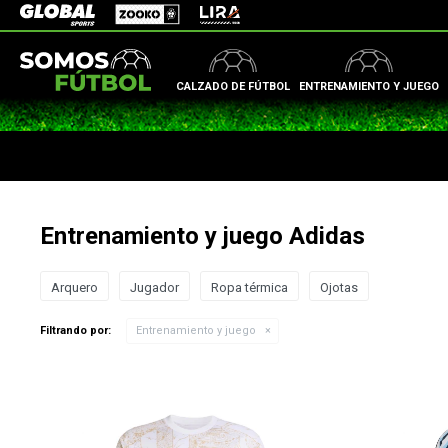
Zooko
Global Sports
Lira
CALZADO DE FÚTBOL
ENTRENAMIENTO Y JUEGO
Entrenamiento y juego Adidas
Arquero
Jugador
Ropa térmica
Ojotas
Filtrando por:
Entrenamiento y juego