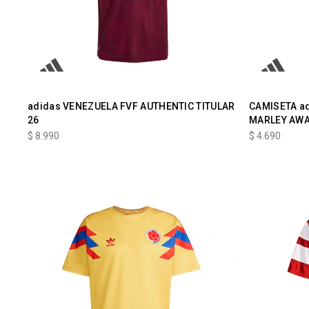
adidas VENEZUELA FVF AUTHENTIC TITULAR
CAMISETA ad
26
MARLEY AW
$
8.990
$
4.690