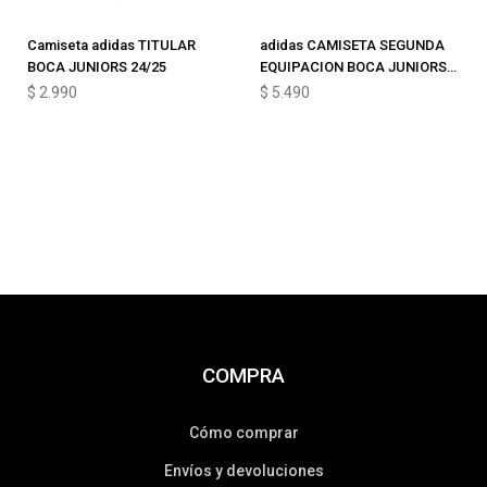
Camiseta adidas TITULAR
adidas CAMISETA SEGUNDA
BOCA JUNIORS 24/25
EQUIPACION BOCA JUNIORS
24/25
$
2.990
$
5.490
COMPRA
Cómo comprar
Envíos y devoluciones