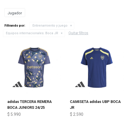
Jugador
Filtrando por:
Entrenamiento y juego
Quitar filtros
Equipos internacionales:
Boca JR
adidas TERCERA REMERA
CAMISETA adidas UBP BOCA
BOCA JUNIORS 24/25
JR
$
5.990
$
2.590