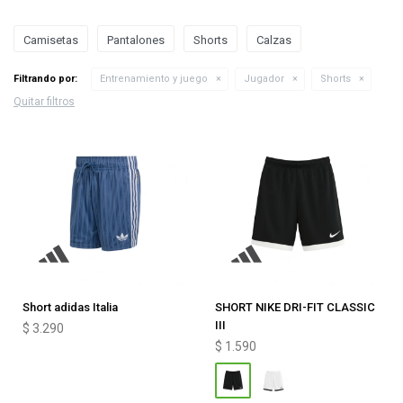
Camisetas
Pantalones
Shorts
Calzas
Filtrando por:
Entrenamiento y juego
Jugador
Shorts
Quitar filtros
Short adidas Italia
SHORT NIKE DRI-FIT CLASSIC
III
$
3.290
$
1.590