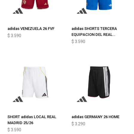
adidas VENEZUELA 26 FVF
adidas SHORTS TERCERA
EQUIPACION DEL REAL
$
3.590
MADRID 25/26
$
3.590
SHORT adidas LOCAL REAL
adidas GERMANY 26 HOME
MADRID 25/26
$
3.290
$
3.590