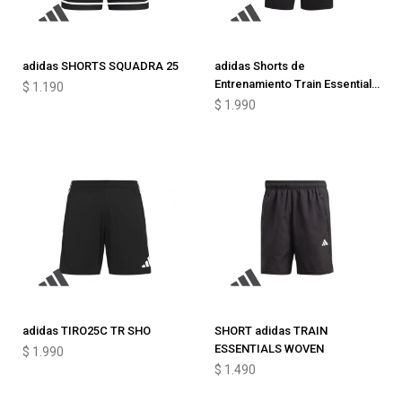
adidas SHORTS SQUADRA 25
adidas Shorts de
Entrenamiento Train Essentials
$
1.190
All Set
$
1.990
adidas TIRO25C TR SHO
SHORT adidas TRAIN
ESSENTIALS WOVEN
$
1.990
$
1.490