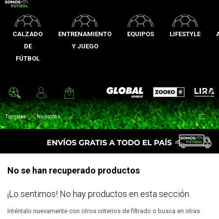
CALZADO
ENTRENAMIENTO
EQUIPOS
LIFESTYLE
DE
Y JUEGO
FÚTBOL
Zooko
Global Sports
Lira

Tiendas
Nosotros
No se han recuperado productos
¡Lo sentimos! No hay productos en esta sección.
Inténtalo nuevamente con otros criterios de filtrado o busca en otras