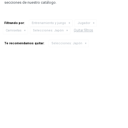
secciones de nuestro catálogo.
Filtrando por:
Entrenamiento y juego
Jugador
Quitar filtros
Camisetas
Selecciones:
Japón
Te recomendamos quitar:
Selecciones:
Japón