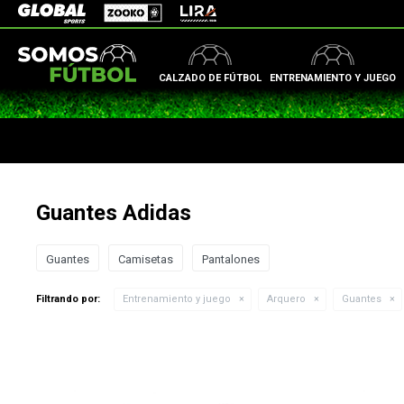
Zooko
Global Sports
Lira
CALZADO DE FÚTBOL
ENTRENAMIENTO Y JUEGO
Guantes Adidas
Guantes
Camisetas
Pantalones
Filtrando por:
Entrenamiento y juego
Arquero
Guantes