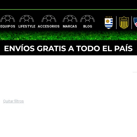
AUF
Peñarol
Nac
EQUIPOS
LIFESTYLE
ACCESORIOS
MARCAS
BLOG
Quitar filtros