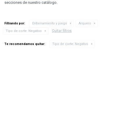
secciones de nuestro catálogo.
Filtrando por:
Entrenamiento y juego
Arquero
Quitar filtros
Tipo de corte:
Negativo
Te recomendamos quitar:
Tipo de corte:
Negativo