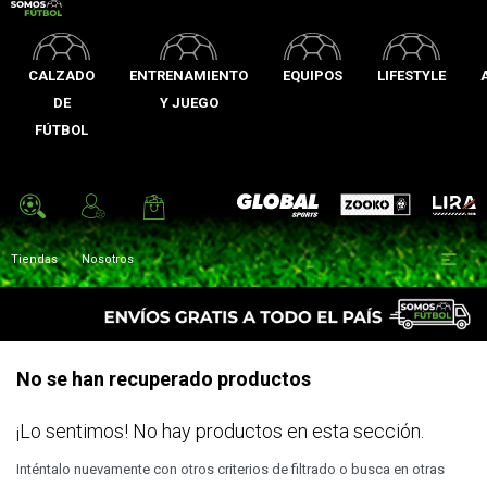
CALZADO
ENTRENAMIENTO
EQUIPOS
LIFESTYLE
DE
Y JUEGO
FÚTBOL
Zooko
Global Sports
Lira

Tiendas
Nosotros
No se han recuperado productos
¡Lo sentimos! No hay productos en esta sección.
Inténtalo nuevamente con otros criterios de filtrado o busca en otras