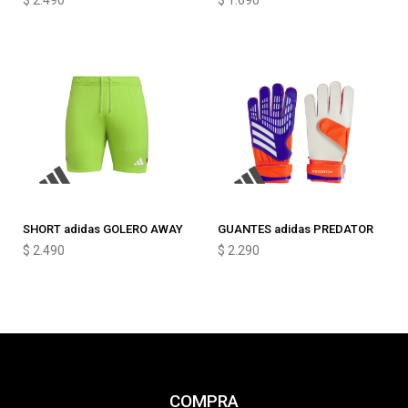
$
2.490
$
1.690
SHORT adidas GOLERO AWAY
GUANTES adidas PREDATOR
$
2.490
$
2.290
COMPRA