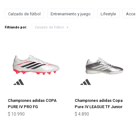
Calzado de fútbol
Entrenamiento y juego
Lifestyle
Acceso
Filtrando por:
Calzado de fútbol
Championes adidas COPA
Championes adidas Copa
PURE IV PRO FG
Pure IV LEAGUE TF Junior
$
10.990
$
4.890