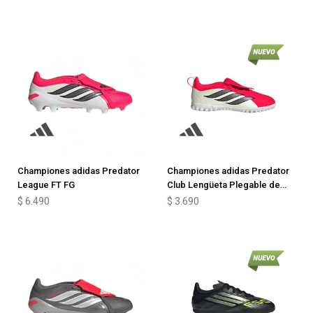
Championes adidas Predator
Championes adidas Predator
League FT FG
Club Lengüeta Plegable de
niño
$
6.490
$
3.690