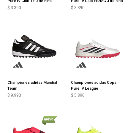
Pure IV Club TF J de niño
Pure IV Club FG/MG J de niño
$
3.390
$
3.390
Championes adidas Mundial
Championes adidas Copa
Team
Pure IV League
$
9.990
$
5.890