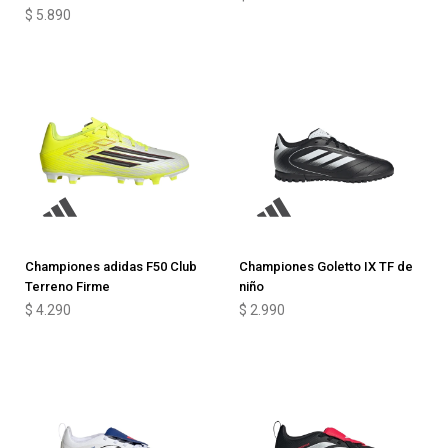
$
5.890
Championes adidas F50 Club
Championes Goletto IX TF de
Terreno Firme
niño
$
4.290
$
2.990