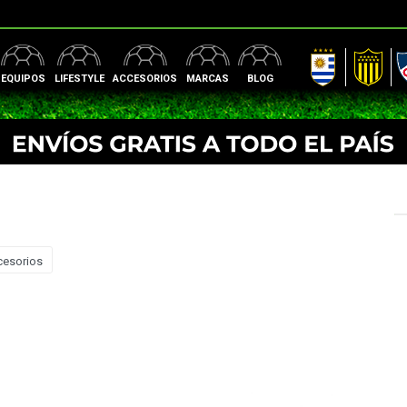
AUF
Peñarol
Nac
EQUIPOS
LIFESTYLE
ACCESORIOS
MARCAS
BLOG
cesorios