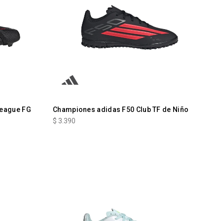
League FG
Championes adidas F50 Club TF de Niño
$
3.390