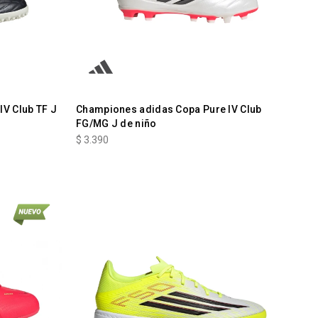
V Club TF J
Championes adidas Copa Pure IV Club
FG/MG J de niño
$
3.390