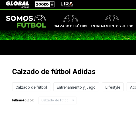
Zooko
Global Sports
Lira
CALZADO DE FÚTBOL
ENTRENAMIENTO Y JUEGO
Calzado de fútbol Adidas
Calzado de fútbol
Entrenamiento y juego
Lifestyle
Ac
Filtrando por:
Calzado de fútbol