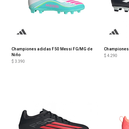
Championes adidas F50 Messi FG/MG de
Championes 
Niño
$
4.290
$
3.390