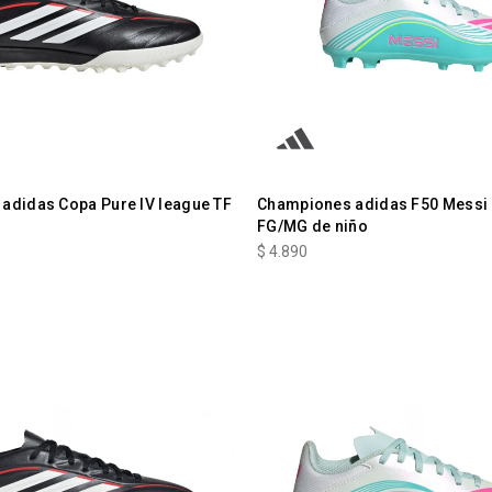
adidas Copa Pure IV league TF
Championes adidas F50 Messi
FG/MG de niño
$
4.890