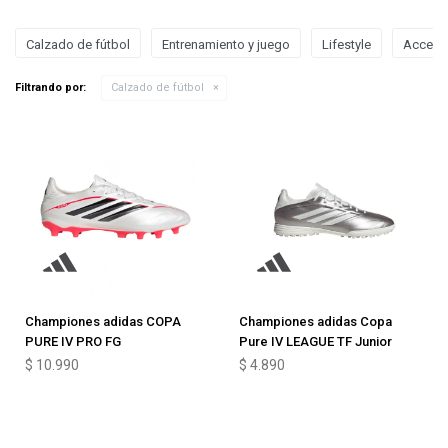
Calzado de fútbol
Entrenamiento y juego
Lifestyle
Acceso
Filtrando por:
Calzado de fútbol
Championes adidas COPA
Championes adidas Copa
PURE IV PRO FG
Pure IV LEAGUE TF Junior
$
10.990
$
4.890