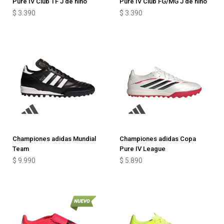
Pure IV Club TF J de niño
Pure IV Club FG/MG J de niño
$
3.390
$
3.390
Championes adidas Mundial
Championes adidas Copa
Team
Pure IV League
$
9.990
$
5.890