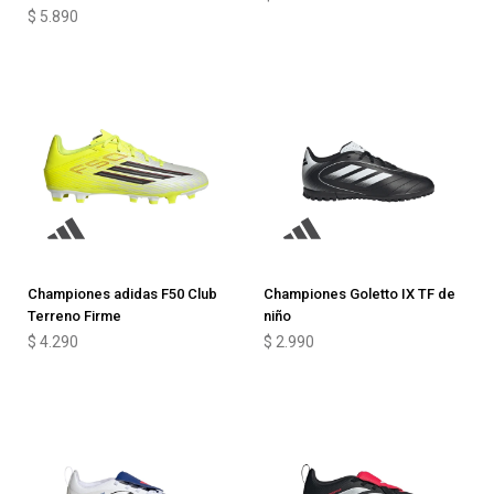
$
5.890
Championes adidas F50 Club
Championes Goletto IX TF de
Terreno Firme
niño
$
4.290
$
2.990