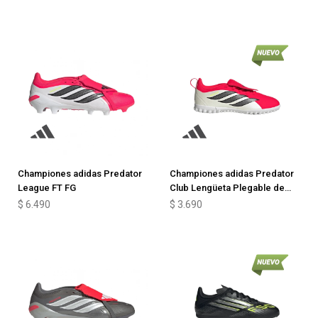
Championes adidas Predator
Championes adidas Predator
League FT FG
Club Lengüeta Plegable de
niño
$
6.490
$
3.690