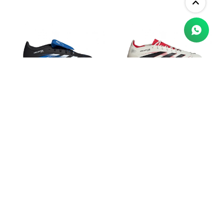
Championes adidas Predator
Championes adidas Predator
League JB de niño
Elite
$
4.590
$
17.990