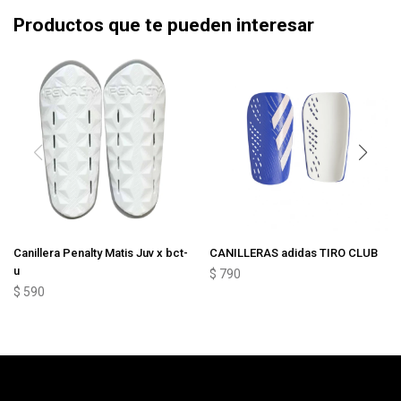
Productos que te pueden interesar
Canillera Penalty Matis Juv x bct-
CANILLERAS adidas TIRO CLUB
u
$
790
$
590