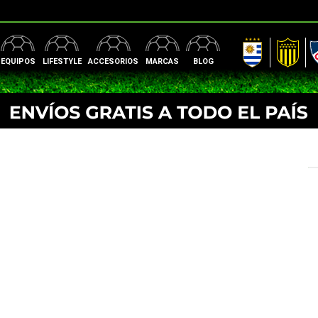
AUF
Peñarol
Nac
EQUIPOS
LIFESTYLE
ACCESORIOS
MARCAS
BLOG