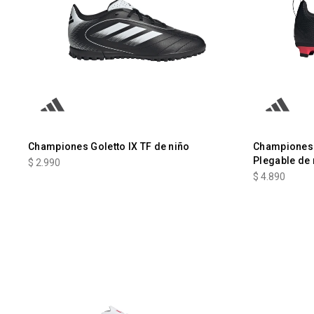
Championes Goletto IX TF de niño
Championes 
Plegable de 
$
2.990
$
4.890