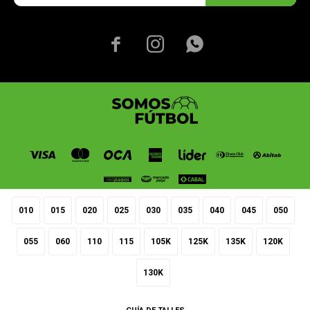



010
015
020
025
030
035
040
045
050
055
060
110
115
105K
125K
135K
120K
© Copyright 2026 / Somos Fútbol
130K