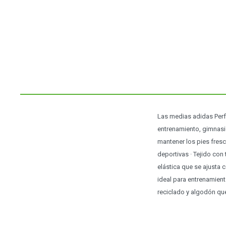
Las medias adidas Per
entrenamiento, gimnasio
mantener los pies fresc
deportivas · Tejido co
elástica que se ajusta 
ideal para entrenamien
reciclado y algodón qu