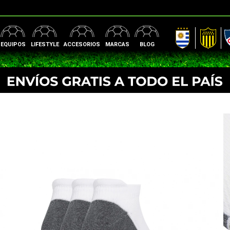
AUF
Peñarol
Nac
EQUIPOS
LIFESTYLE
ACCESORIOS
MARCAS
BLOG