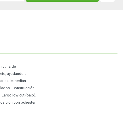
rutina de
orte, ayudando a
 pares de medias
ilados · Construcción
· Largo low cut (bajo),
osición con poliéster