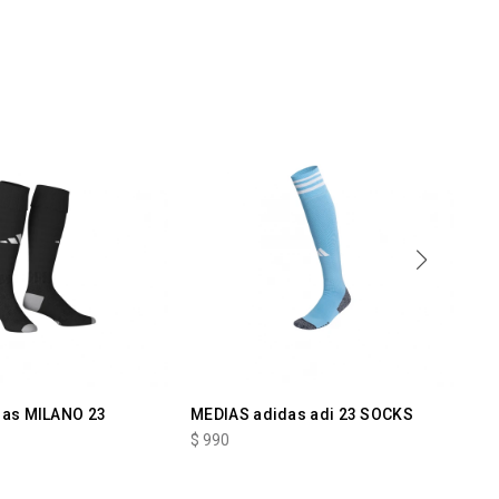
das MILANO 23
MEDIAS adidas adi 23 SOCKS
Me
$
990
$
9