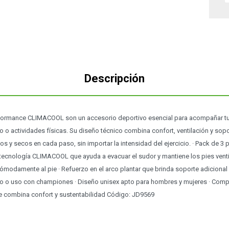
Descripción
formance CLIMACOOL son un accesorio deportivo esencial para acompañar tu 
 o actividades físicas. Su diseño técnico combina confort, ventilación y sop
os y secos en cada paso, sin importar la intensidad del ejercicio. · Pack de 3
n tecnología CLIMACOOL que ayuda a evacuar el sudor y mantiene los pies vent
cómodamente al pie · Refuerzo en el arco plantar que brinda soporte adicional 
to o uso con championes · Diseño unisex apto para hombres y mujeres · Comp
e combina confort y sustentabilidad Código: JD9569