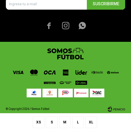
SUSCRIBIRME



© Copyright 2026 / Somos Fútbol
XS
S
M
L
XL