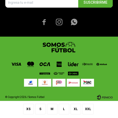
SUSCRIBIRME



© Copyright 2026 / Somos Fútbol
XS
S
M
L
XL
XXL