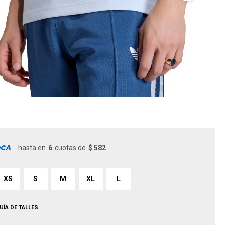
hasta en
6
cuotas de
$ 582
XS
S
M
XL
L
UÍA DE TALLES