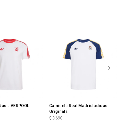
das LIVERPOOL
Camiseta Real Madrid adidas
Ca
Originals
$
3
$
3.690