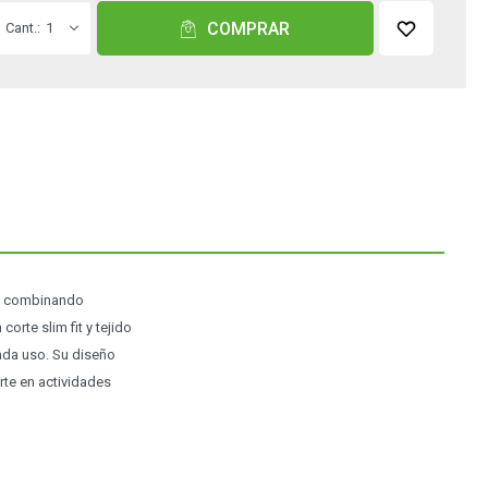
COMPRAR
1
co, combinando
rte slim fit y tejido
cada uso. Su diseño
rte en actividades