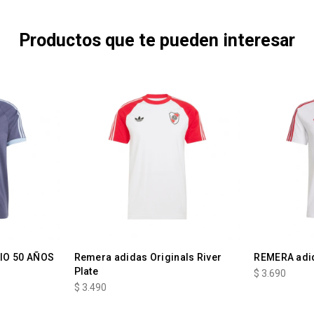
Productos que te pueden interesar
IO 50 AÑOS
Remera adidas Originals River
REMERA adi
Plate
$
3.690
$
3.490