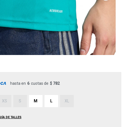
hasta en
6
cuotas de
$ 782
XS
S
M
L
XL
UÍA DE TALLES