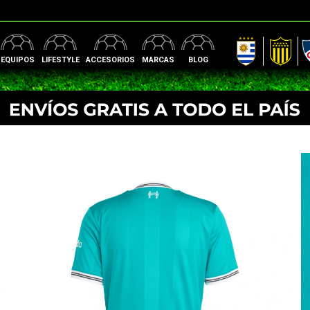
AUF
Peñarol
Nac
EQUIPOS
LIFESTYLE
ACCESORIOS
MARCAS
BLOG