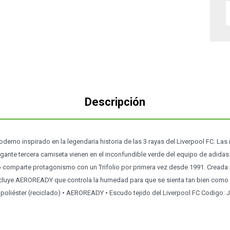
Descripción
derno inspirado en la legendaria historia de las 3 rayas del Liverpool FC. Las r
ante tercera camiseta vienen en el inconfundible verde del equipo de adidas.
b comparte protagonismo con un Trifolio por primera vez desde 1991. Creada 
ncluye AEROREADY que controla la humedad para que se sienta tan bien como pa
 poliéster (reciclado) • AEROREADY • Escudo tejido del Liverpool FC Codigo: