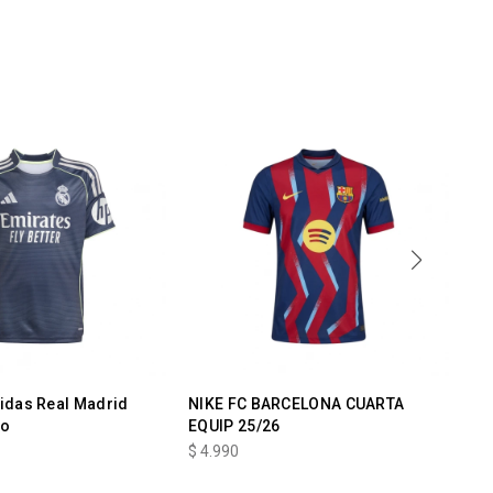
idas Real Madrid
NIKE FC BARCELONA CUARTA
NI
ño
EQUIP 25/26
$
4
$
4.990