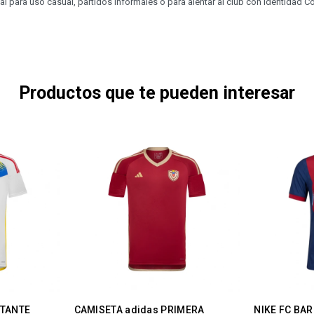
eal para uso casual, partidos informales o para alentar al club con identidad 
Productos que te pueden interesar
ITANTE
CAMISETA adidas PRIMERA
NIKE FC BA