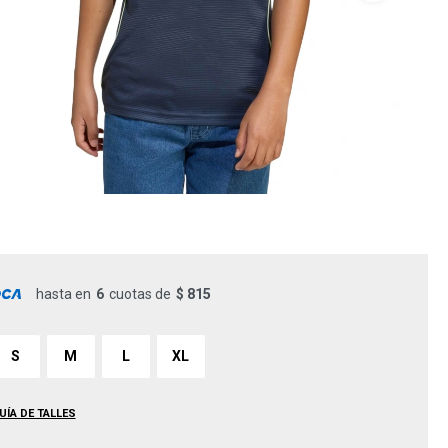
hasta en
6
cuotas de
$ 815
S
M
L
XL
UÍA DE TALLES