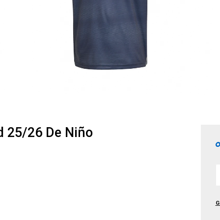
d 25/26 De Niño
G