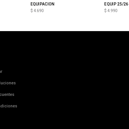
EQUIPACION
EQUIP 25/26
$
4.690
$
4.990
ar
luciones
ecuentes
ndiciones