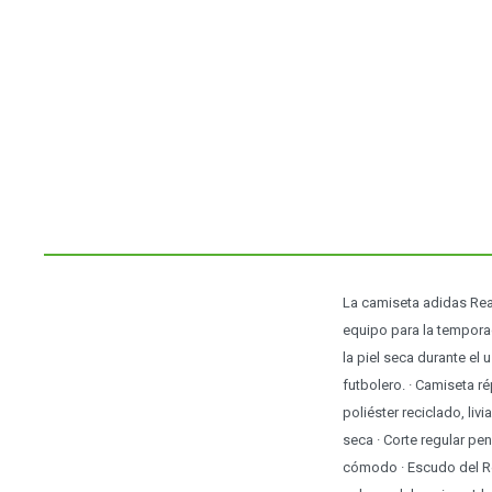
La camiseta adidas Real
equipo para la tempora
la piel seca durante el 
futbolero. · Camiseta r
poliéster reciclado, li
seca · Corte regular pe
cómodo · Escudo del Rea