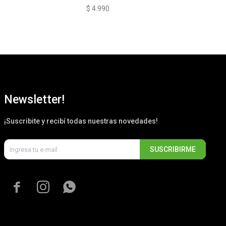
GE
$
4.990
$
4
Newsletter!
¡Suscribite y recibí todas nuestras novedades!
SUSCRIBIRME


