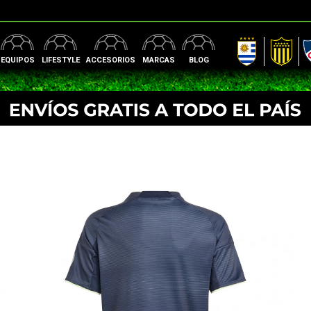
AUF
Peñarol
Nac
EQUIPOS
LIFESTYLE
ACCESORIOS
MARCAS
BLOG