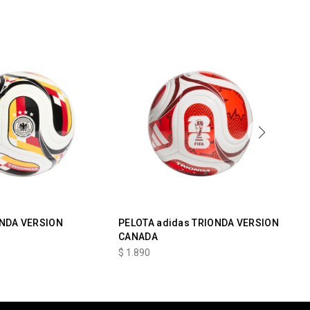
ONDA VERSION
PELOTA adidas TRIONDA VERSION
PE
CANADA
EN
$
1.890
$
1