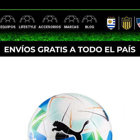
AUF
Peñarol
Nac
EQUIPOS
LIFESTYLE
ACCESORIOS
MARCAS
BLOG