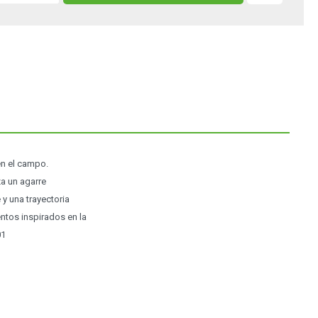
en el campo.
za un agarre
y una trayectoria
ntos inspirados en la
01