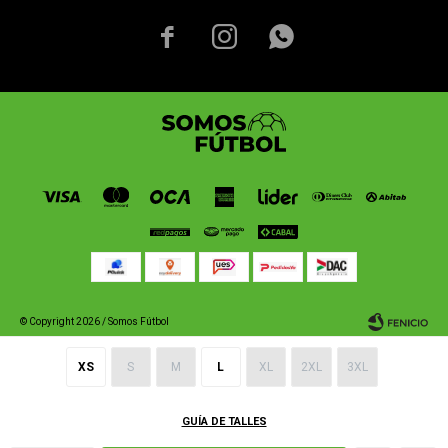



© Copyright 2026 / Somos Fútbol
XS
S
M
L
XL
2XL
3XL
GUÍA DE TALLES