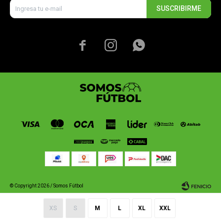
SUSCRIBIRME



© Copyright 2026 / Somos Fútbol
XS
S
M
L
XL
XXL