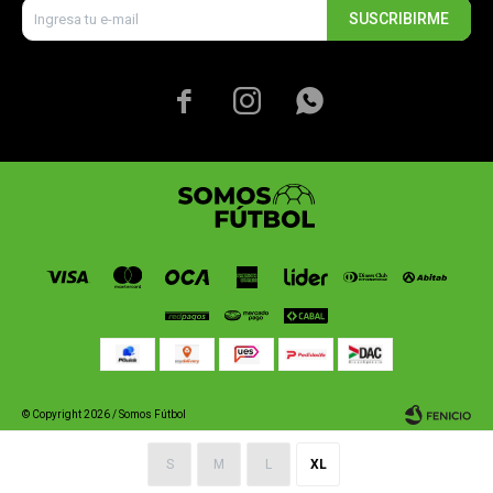
SUSCRIBIRME



© Copyright 2026 / Somos Fútbol
S
M
L
XL