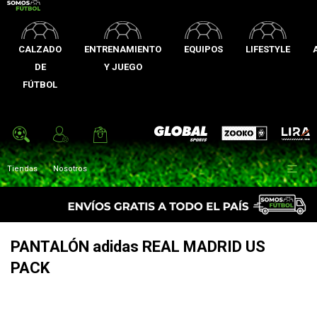
CALZADO
ENTRENAMIENTO
EQUIPOS
LIFESTYLE
DE
Y JUEGO
FÚTBOL
Zooko
Global Sports
Lira

Tiendas
Nosotros
PANTALÓN adidas REAL MADRID US
PACK