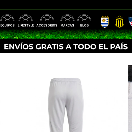
AUF
Peñarol
Nac
EQUIPOS
LIFESTYLE
ACCESORIOS
MARCAS
BLOG