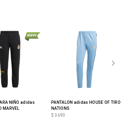
ARA NIÑO adidas
PANTALON adidas HOUSE OF TIRO
Ad
D MARVEL
NATIONS
$
3
$
3.690