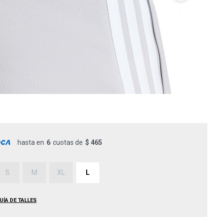
hasta en
6
cuotas de
$ 465
S
M
XL
L
UÍA DE TALLES