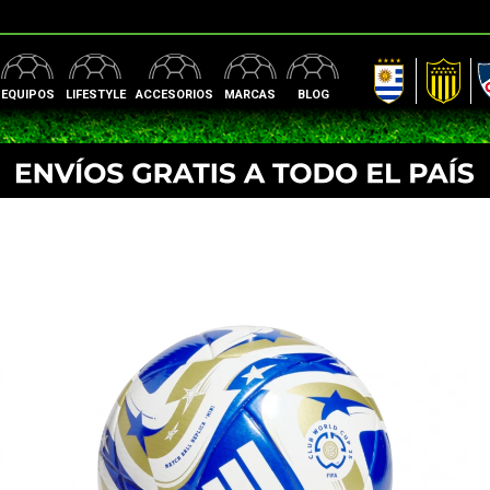
AUF
Peñarol
Nac
EQUIPOS
LIFESTYLE
ACCESORIOS
MARCAS
BLOG