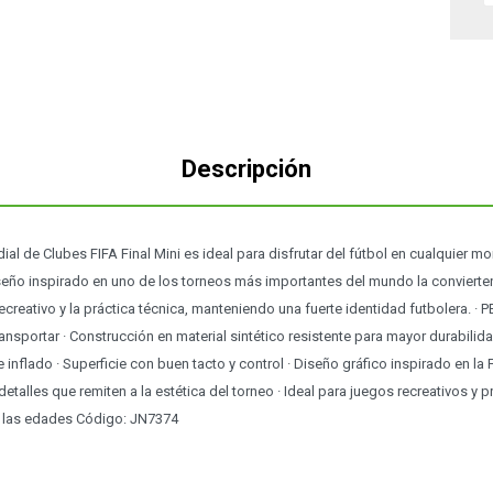
Descripción
l de Clubes FIFA Final Mini es ideal para disfrutar del fútbol en cualquier mo
ño inspirado en uno de los torneos más importantes del mundo la convierte
ecreativo y la práctica técnica, manteniendo una fuerte identidad futbolera. · 
ransportar · Construcción en material sintético resistente para mayor durabilid
inflado · Superficie con buen tacto y control · Diseño gráfico inspirado en la 
detalles que remiten a la estética del torneo · Ideal para juegos recreativos y p
s las edades Código: JN7374