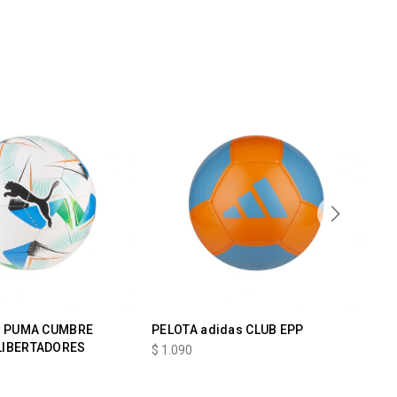
A PUMA CUMBRE
PELOTA adidas CLUB EPP
PE
LIBERTADORES
$
1.090
$
1