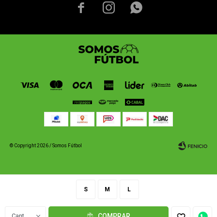



© Copyright 2026 / Somos Fútbol
S
M
L
Fenicio
1
COMPRAR