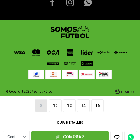



© Copyright 2026 / Somos Fútbol
8
10
12
14
16
GUÍA DE TALLES
Fenicio
1
COMPRAR