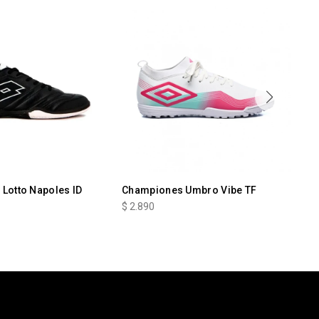
Lotto Napoles ID
Championes Umbro Vibe TF
Ch
Fx
$
2.890
$
2