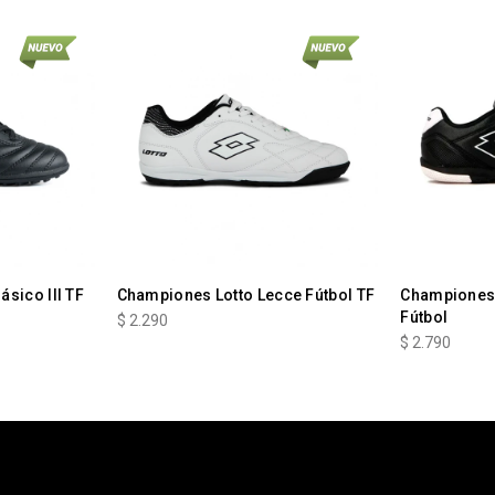
sico III TF
Championes Lotto Lecce Fútbol TF
Championes 
Fútbol
$
2.290
$
2.790