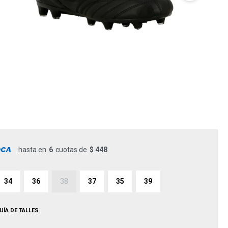
hasta en
6
cuotas de
$ 448
34
36
38
37
35
39
UÍA DE TALLES