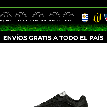
AUF
Peñarol
Nac
EQUIPOS
LIFESTYLE
ACCESORIOS
MARCAS
BLOG