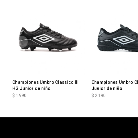
Championes Umbro Classico III
Championes Umbro Clá
HG Junior de niño
Junior de niño
$
1.990
$
2.190