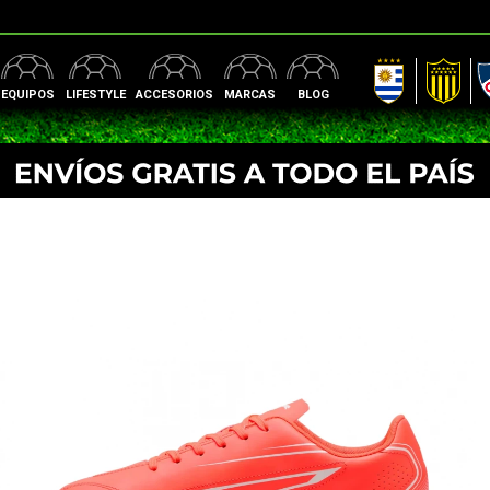
AUF
Peñarol
Nac
EQUIPOS
LIFESTYLE
ACCESORIOS
MARCAS
BLOG