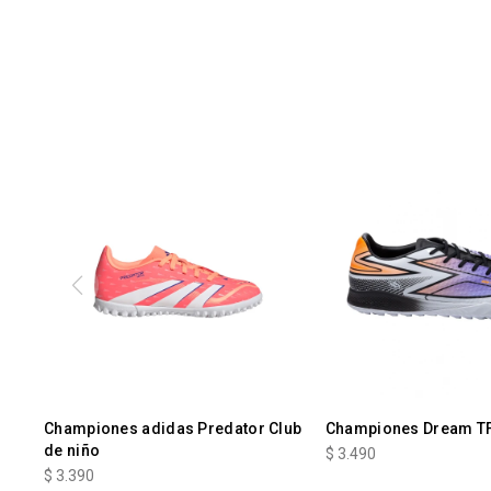
Championes adidas Predator Club
Championes Dream T
de niño
$
3.490
$
3.390