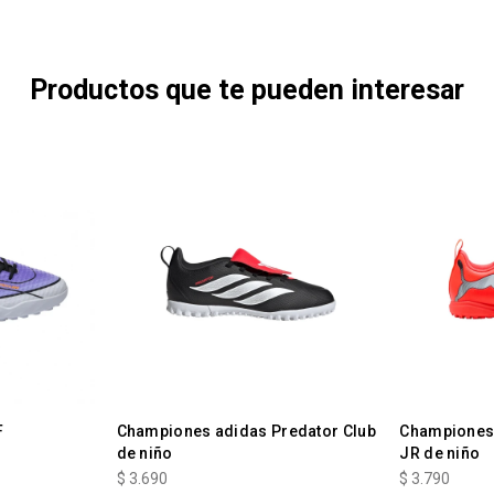
Productos que te pueden interesar
F
Championes adidas Predator Club
Championes 
de niño
JR de niño
$
3.690
$
3.790