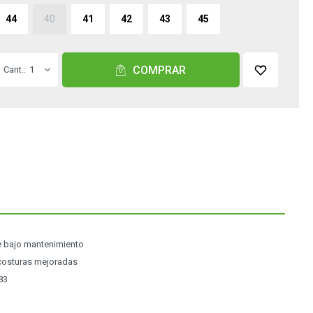
44
40
41
42
43
45
COMPRAR
1
e bajo mantenimiento
 costuras mejoradas
83