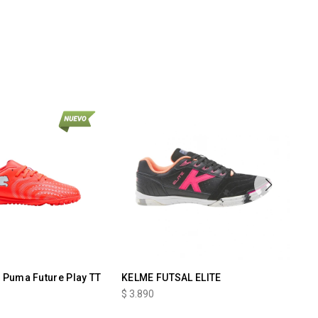
Puma Future Play TT
KELME FUTSAL ELITE
Ch
Sh
$
3.890
$
3