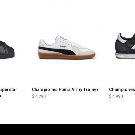
uperstar
Championes Puma Army Trainer
Championes 
o
$
4.290
$
4.990