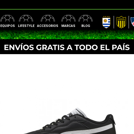
AUF
Peñarol
Nac
EQUIPOS
LIFESTYLE
ACCESORIOS
MARCAS
BLOG