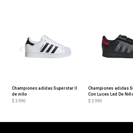
Championes adidas Superstar II
Championes adidas S
de niño
Con Luces Led De Niñ
$
3.990
$
3.990