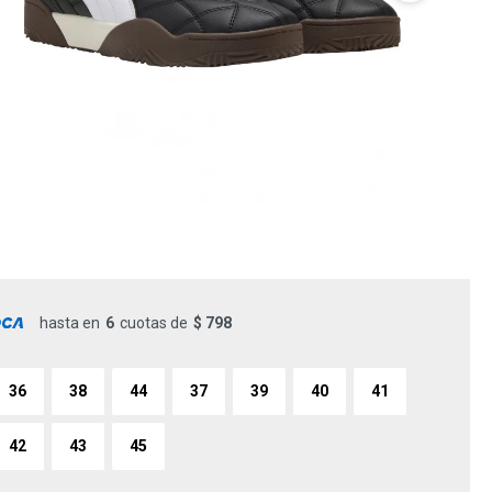
hasta en
6
cuotas de
$ 798
36
38
44
37
39
40
41
42
43
45