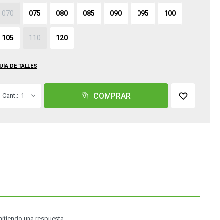
070
075
080
085
090
095
100
105
110
120
UÍA DE TALLES
COMPRAR
1
mitiendo una respuesta