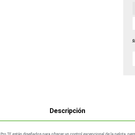
G
Descripción
Pro TF están diseñados para ofrecer un control excepcional de la pelota, per