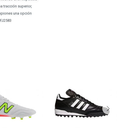
 tracción superior,
ampiones una opción
 FJ2583