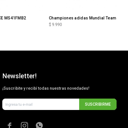
CE MS41FMB2
Championes adidas Mundial Team
Ch
Mu
$
9.990
$
9
Newsletter!
¡Suscribite y recibí todas nuestras novedades!
SUSCRIBIRME


