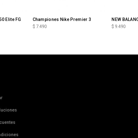
0 Elite FG
Championes Nike Premier 3
NEW BALAN
$
7.490
$
9.490
ar
luciones
ecuentes
ndiciones