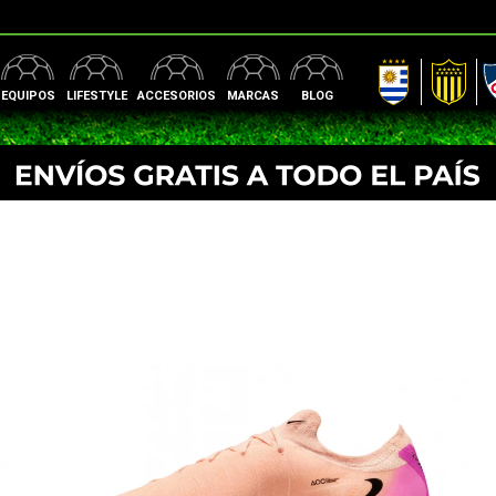
AUF
Peñarol
Nac
EQUIPOS
LIFESTYLE
ACCESORIOS
MARCAS
BLOG