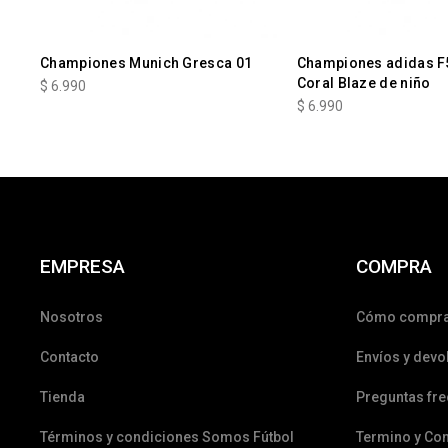
Championes Munich Gresca 01
Championes adidas F5
Coral Blaze de niño
$
6.990
$
6.990
EMPRESA
COMPRA
Nosotros
Cómo compr
Contacto
Envíos y devo
Tienda
Preguntas fr
Términos y condiciones Somos Fútbol
Termino y Co