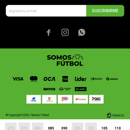
SUSCRIBIRME



© Copyright 2026 / Somos Fútbol
070
075
080
085
090
095
100
105
110