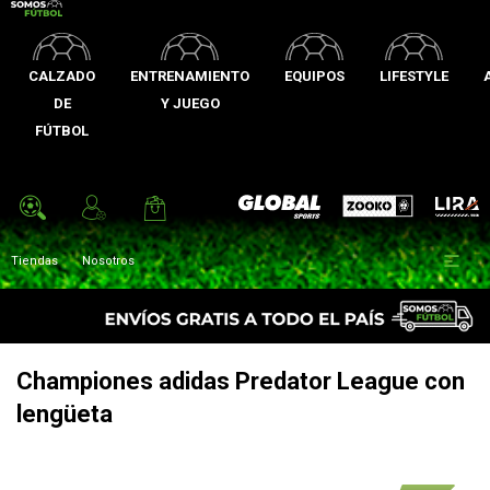
CALZADO
ENTRENAMIENTO
EQUIPOS
LIFESTYLE
DE
Y JUEGO
FÚTBOL
Zooko
Global Sports
Lira

Tiendas
Nosotros
Championes adidas Predator League con
lengüeta