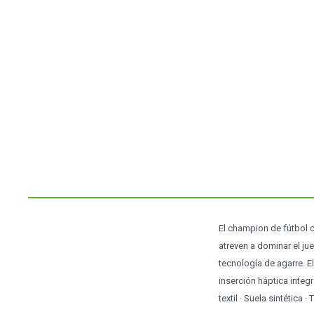
El champion de fútbol 
atreven a dominar el ju
tecnología de agarre. E
inserción háptica integra
textil · Suela sintéti