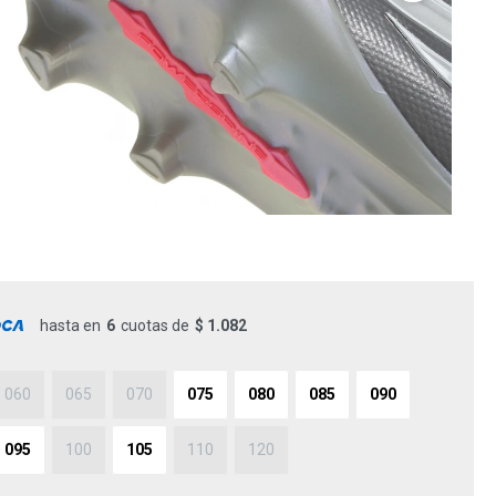
hasta en
6
cuotas de
$ 1.082
060
065
070
075
080
085
090
095
100
105
110
120