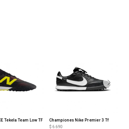
E Tekela Team Low TF
Championes Nike Premier 3 Tf
Ch
$
6.690
$
6