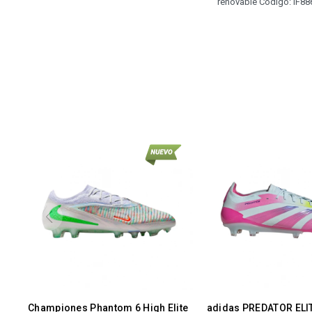
renovable Codigo: IF88
Championes Phantom 6 High Elite
adidas PREDATOR ELI