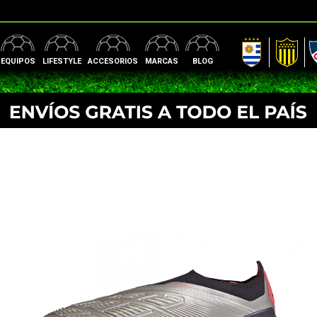
AUF
Peñarol
Nac
EQUIPOS
LIFESTYLE
ACCESORIOS
MARCAS
BLOG