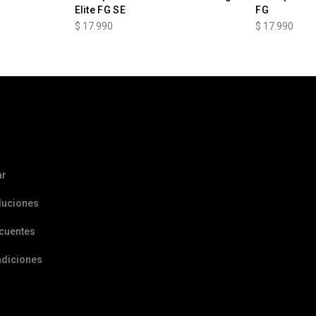
Elite FG SE
FG
$
17.990
$
17.990
ar
luciones
ecuentes
ndiciones