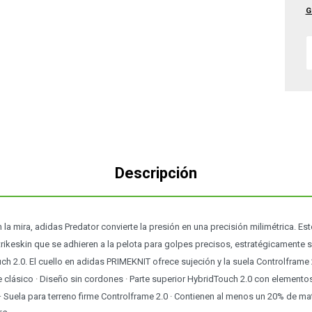
G
Descripción
 la mira, adidas Predator convierte la presión en una precisión milimétrica. E
ikeskin que se adhieren a la pelota para golpes precisos, estratégicamente si
h 2.0. El cuello en adidas PRIMEKNIT ofrece sujeción y la suela Controlframe 
te clásico · Diseño sin cordones · Parte superior HybridTouch 2.0 con elementos
 · Suela para terreno firme Controlframe 2.0 · Contienen al menos un 20% de mat