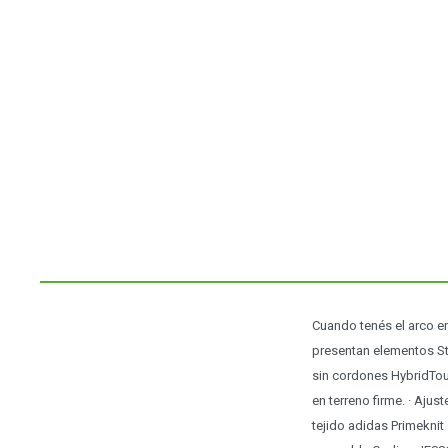
Cuando tenés el arco en
presentan elementos Str
sin cordones HybridTouc
en terreno firme. · Ajus
tejido adidas Primeknit