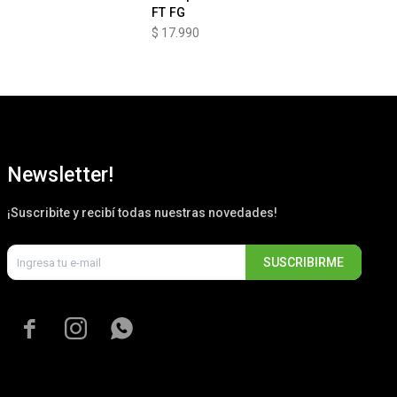
FT FG
le
$
17.990
$
1
Newsletter!
¡Suscribite y recibí todas nuestras novedades!
SUSCRIBIRME


