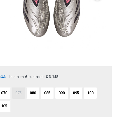
hasta en
6
cuotas de
$ 3.148
070
075
080
085
090
095
100
105