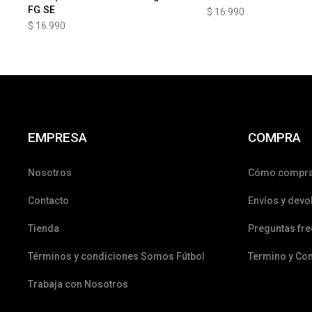
FG SE
$
16.990
$
16.990
EMPRESA
COMPRA
Nosotros
Cómo compr
Contacto
Envíos y devo
Tienda
Preguntas fr
Términos y condiciones Somos Fútbol
Termino y Co
Trabaja con Nosotros