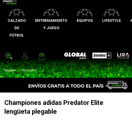
CALZADO
ENTRENAMIENTO
EQUIPOS
LIFESTYLE
DE
Y JUEGO
FÚTBOL
Zooko
Global Sports
Lira

Tiendas
Nosotros
Championes adidas Predator Elite
lengüeta plegable