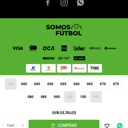



035
040
045
050
055
060
065
070
075
© Copyright 2026 / Somos Fútbol
080
085
090
095
100
105
GUÍA DE TALLES
Fenicio
1
COMPRAR