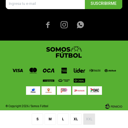
SUSCRIBIRME



© Copyright 2026 / Somos Fútbol
S
M
L
XL
XXL