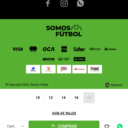



© Copyright 2026 / Somos Fútbol
10
12
14
16
08
GUÍA DE TALLES
Fenicio
1
COMPRAR