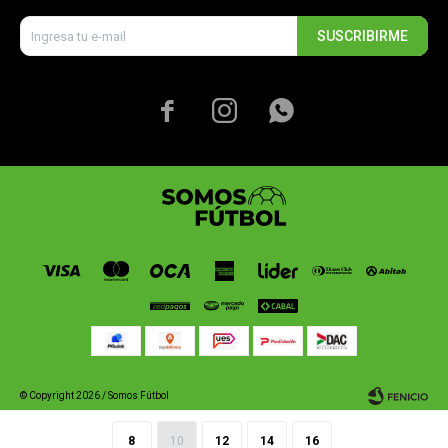
SUSCRIBIRME



© Copyright 2026 / Somos Fútbol
8
10
12
14
16