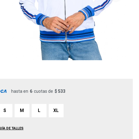
hasta en
6
cuotas de
$ 533
S
M
L
XL
UÍA DE TALLES