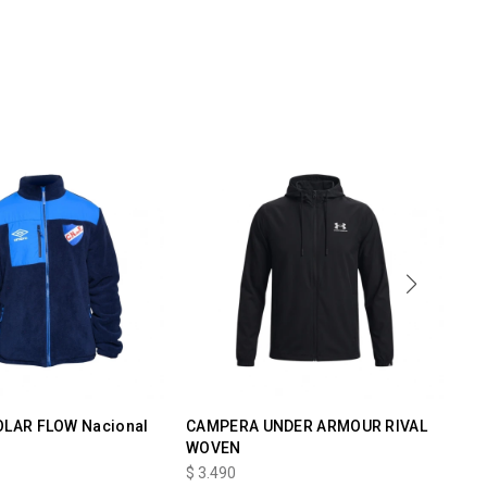
LAR FLOW Nacional
CAMPERA UNDER ARMOUR RIVAL
WI
WOVEN
$
3
$
3.490