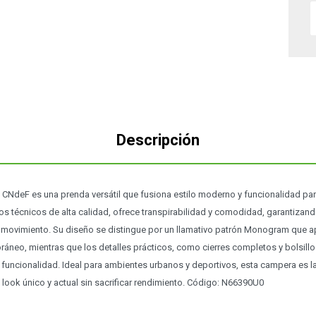
Descripción
deF es una prenda versátil que fusiona estilo moderno y funcionalidad para 
os técnicos de alta calidad, ofrece transpirabilidad y comodidad, garantizan
e movimiento. Su diseño se distingue por un llamativo patrón Monogram que a
ráneo, mientras que los detalles prácticos, como cierres completos y bolsill
funcionalidad. Ideal para ambientes urbanos y deportivos, esta campera es l
 look único y actual sin sacrificar rendimiento. Código: N66390U0