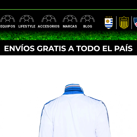
AUF
Peñarol
Nac
EQUIPOS
LIFESTYLE
ACCESORIOS
MARCAS
BLOG