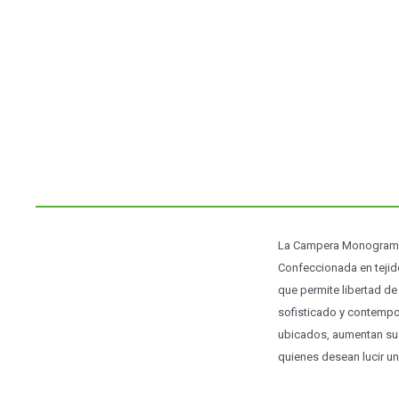
La Campera Monogram CN
Confeccionada en tejid
que permite libertad d
sofisticado y contempo
ubicados, aumentan su 
quienes desean lucir un