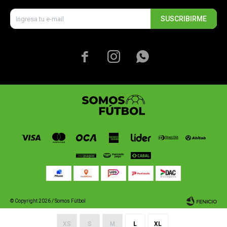
SUSCRIBIRME



© Copyright 2026 / Somos Fútbol
XS
S
M
L
XL