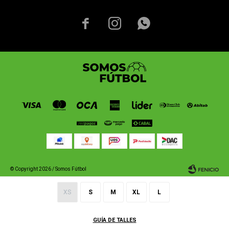



© Copyright 2026 / Somos Fútbol
XS
S
M
XL
L
GUÍA DE TALLES