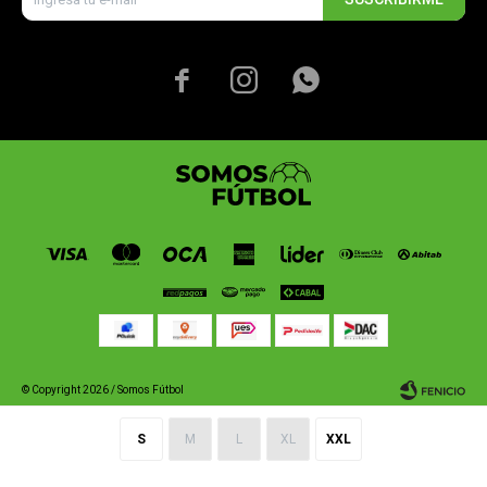



© Copyright 2026 / Somos Fútbol
S
M
L
XL
XXL