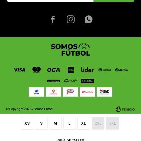



© Copyright 2026 / Somos Fútbol
XS
S
M
L
XL
2XL
3XL
GUÍA DE TALLES