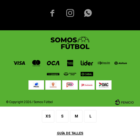



© Copyright 2026 / Somos Fútbol
XS
S
M
L
GUÍA DE TALLES