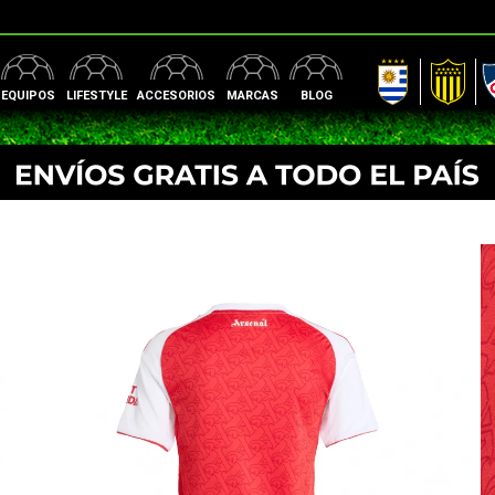
AUF
Peñarol
Nac
EQUIPOS
LIFESTYLE
ACCESORIOS
MARCAS
BLOG