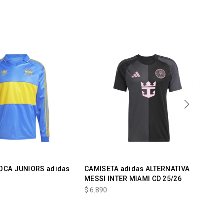
OCA JUNIORS adidas
CAMISETA adidas ALTERNATIVA
CA
MESSI INTER MIAMI CD 25/26
MA
$
6.890
$
6