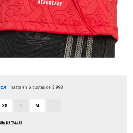
hasta en
6
cuotas de
$ 998
XS
S
M
L
UÍA DE TALLES