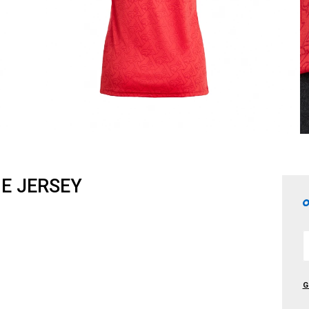
ME JERSEY
G