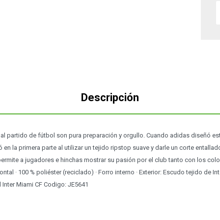
Descripción
l partido de fútbol son pura preparación y orgullo. Cuando adidas diseñó e
ó en la primera parte al utilizar un tejido ripstop suave y darle un corte entall
permite a jugadores e hinchas mostrar su pasión por el club tanto con los co
 frontal · 100 % poliéster (reciclado) · Forro interno · Exterior: Escudo tejido de Int
l Inter Miami CF Codigo: JE5641