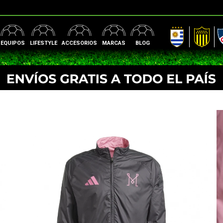
AUF
Peñarol
Nac
EQUIPOS
LIFESTYLE
ACCESORIOS
MARCAS
BLOG