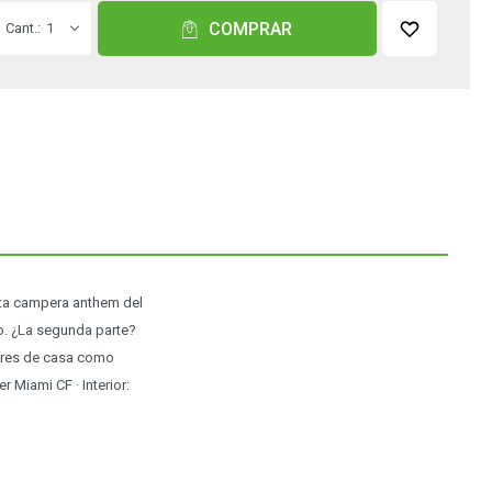
COMPRAR
1
sta campera anthem del
ado. ¿La segunda parte?
lores de casa como
er Miami CF · Interior: