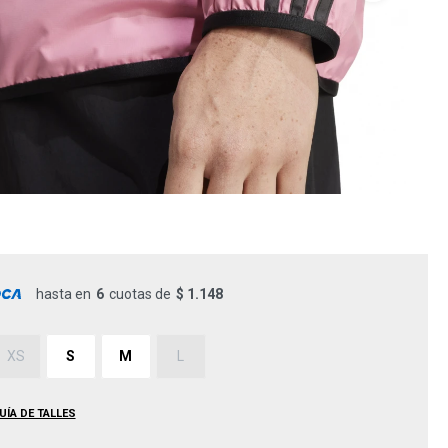
hasta en
6
cuotas de
$ 1.148
XS
S
M
L
UÍA DE TALLES