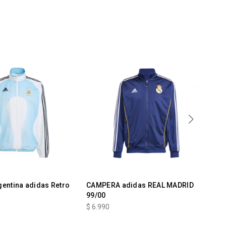
entina adidas Retro
CAMPERA adidas REAL MADRID
CA
99/00
$
6
$
6.990