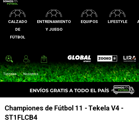
CALZADO
ENTRENAMIENTO
EQUIPOS
LIFESTYLE
DE
Y JUEGO
FÚTBOL
Zooko
Global Sports
Lira

Tiendas
Nosotros
Championes de Fútbol 11 - Tekela V4 -
ST1FLCB4